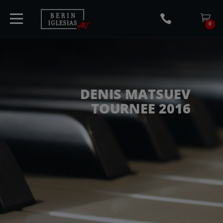
0
START
DENIS MATSUEV
TOURNEE 2016
TICKETS
KÜNSTLER
KONZERTE
MEDIA