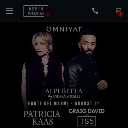
0
START
TICKETS
KÜNSTLER
KONZERTE
MEDIA