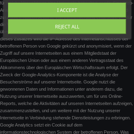
für welche Verweildauer eine Unterseite betrachtet wurde. Eine Web-
I ACCEPT
Analyse wird überwiegend zur Optimierung einer Internetseite und
zur Kosten-Nutzen-Analyse von Internetwerbung eingesetzt. Der für
die Verarbeitung Verantwortliche verwendet für die Web-Analyse
REJECT ALL
über Google Analytics den Zusatz "_gat._anonymizeIp". Mittels
dieses Zusatzes wird die IP-Adresse des Internetanschlusses der
betroffenen Person von Google gekürzt und anonymisiert, wenn der
Zugriff auf unsere Internetseiten aus einem Mitgliedstaat der
Europäischen Union oder aus einem anderen Vertragsstaat des
Abkommens über den Europäischen Wirtschaftsraum erfolgt. Der
Zweck der Google-Analytics-Komponente ist die Analyse der
Besucherströme auf unserer Internetseite. Google nutzt die
gewonnenen Daten und Informationen unter anderem dazu, die
Nutzung unserer Internetseite auszuwerten, um für uns Online-
Reports, welche die Aktivitäten auf unseren Internetseiten aufzeigen,
zusammenzustellen, und um weitere mit der Nutzung unserer
Internetseite in Verbindung stehende Dienstleistungen zu erbringen.
Google Analytics setzt ein Cookie auf dem
informationstechnologischen System der betroffenen Person. Was