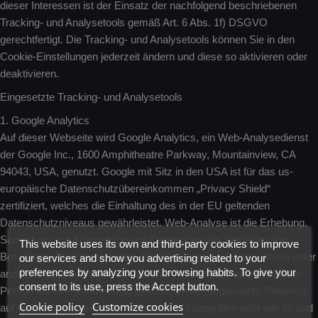
dieser Interessen ist der Einsatz der nachfolgend beschriebenen
Tracking- und Analysetools gemäß Art. 6 Abs. 1f) DSGVO
gerechtfertigt. Die Tracking- und Analysetools können Sie in den
Cookie-Einstellungen jederzeit ändern und diese so aktivieren oder
deaktivieren.
Eingesetzte Tracking- und Analysetools
1. Google Analytics
Auf dieser Webseite wird Google Analytics, ein Web-Analysedienst
der Google Inc., 1600 Amphitheatre Parkway, Mountainview, CA
94043, USA, genutzt. Google mit Sitz in den USA ist für das us-
europäische Datenschutzübereinkommen „Privacy Shield“
zertifiziert, welches die Einhaltung des in der EU geltenden
Datenschutzniveaus gewährleistet. Web-Analyse ist die Erhebung,
Sammlung und Auswertung von Daten über das Verhalten von
This website uses its own and third-party cookies to improve
Besuchern von Internetseiten. Ein Web-Analyse-Dienst erfasst unter
our services and show you advertising related to your
preferences by analyzing your browsing habits. To give your
anderem Daten darüber, von welcher Internetseite eine betroffene
consent to its use, press the Accept button.
Person auf eine Internetseite gekommen ist (sogenannte Referrer),
Cookie policy
Customize cookies
auf welche Unterseiten der Internetseite zugegriffen oder wie oft und