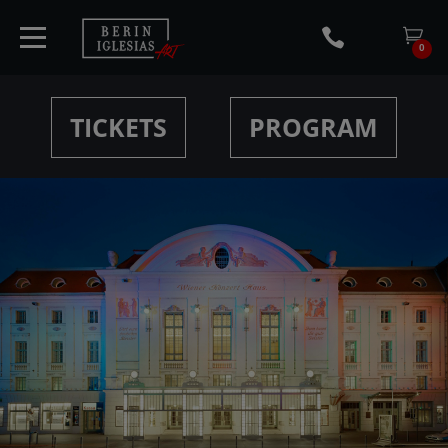
0
TICKETS
PROGRAM
HOME
TICKETS
ARTISTS
CONCERTS
MEDIA