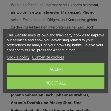
Werke so frisch und überraschend zu hören bekommt,
als würden sie zum allerersten Mal gespielt. Pletnev,
seines Zeichens auch Dirigent und Komponist, gehört
zu den intellektuellsten Interpreten seiner Zeit. Doch
nichts läge ihm ferner als akademische Trockenheit.
This website uses its own and third-party cookies to improve
our services and show you advertising related to your
Seine unabhängigen Interpretationen sind immer
preferences by analyzing your browsing habits. To give your
wieder aufs Neue mitreißend, virtuos, herausfordernd
consent to its use, press the Accept button.
Cookie policy
Customize cookies
und aufregend.
I ACCEPT
2022 gibt Mikhail Pletnev nur ein Konzerte in
Deutschland. In der Tonhalle Düsseldorf spielt
REJECT ALL
er ein Recital-Programm mit Werken von
Johann Sebastian Bach, Johannes Brahms,
Antonín Dvořák und Alexey Shor. Eine
Gelegenheit, die Musikfreunde keinesfalls